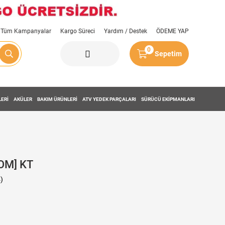
Tüm Kampanyalar
Kargo Süreci
Yardım / Destek
ÖDEME YAP
0
Sepetim
LERİ
AKÜLER
BAKIM ÜRÜNLERİ
ATV YEDEK PARÇALARI
SÜRÜCÜ EKİPMANLARI
OM] KT
)