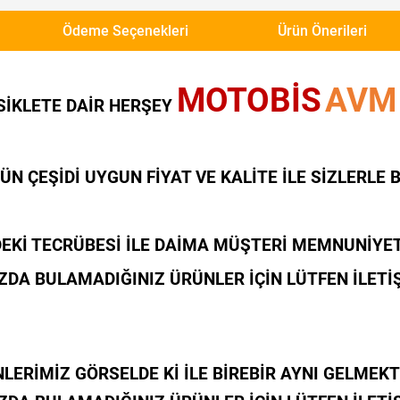
Ödeme Seçenekleri
Ürün Önerileri
MOTOBİS
AVM
SİKLETE DAİR HERŞEY
ÜN ÇEŞİDİ UYGUN FİYAT VE KALİTE İLE SİZLERLE
Kİ TECRÜBESİ İLE DAİMA MÜŞTERİ MEMNUNİYETİ
DA BULAMADIĞINIZ ÜRÜNLER İÇİN LÜTFEN İLETİ
LERİMİZ GÖRSELDE Kİ İLE BİREBİR AYNI GELMEKT