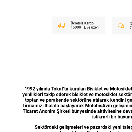
Ücretsiz Kargo
%
15000 TL ve üzeri
7
1992 yılında Tokat’ta kurulan Bisiklet ve Motosiklet
yenilikleri takip ederek bisiklet ve motosiklet s
toptan ve perakende sektörüne atılarak kendini gel
firmamız ithalata başlayarak MotobisAvm gelişimine
Ticaret Anonim Şirketi bünyesinde aktivitesine devam
istikrarlı bir büy
Sektördeki gelişmeleri ve pazardaki yeni talep