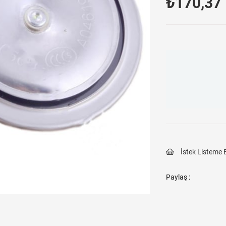
₺170,37
İstek Listeme 
Paylaş :