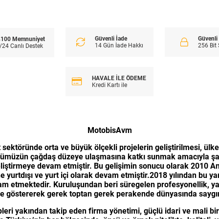
Güvenli İade
Güvenl
100 Memnuniyet
14 Gün İade Hakkı
256 Bit
/24 Canlı Destek
HAVALE İLE ÖDEME
Kredi Kartı ile
MotobisAvm
 sektöründe orta ve büyük ölçekli projelerin geliştirilmesi, ülk
ektörümüzün çağdaş düzeye ulaşmasına katkı sunmak amacıyla şa
iştirmeye devam etmiştir. Bu gelişimin sonucu olarak 2010 Ank
 yurtdışı ve yurt içi olarak devam etmiştir.2018 yılından bu y
 etmektedir. Kuruluşundan beri süregelen profesyonellik, yarat
üme göstererek gerek toptan gerek perakende dünyasında saygın 
leri yakından takip eden firma yönetimi, güçlü idari ve mali bir