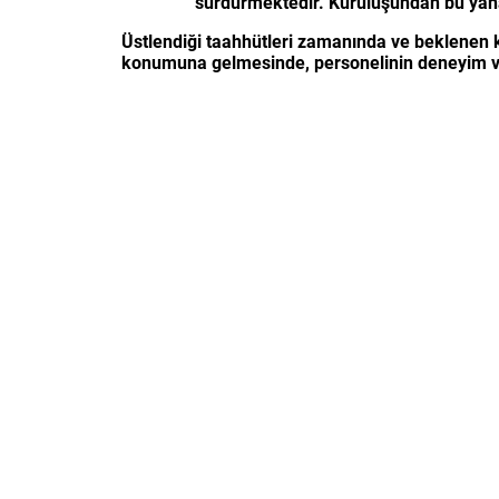
sürdürmektedir. Kuruluşundan bu yana Tü
Üstlendiği taahhütleri zamanında ve beklenen 
konumuna gelmesinde, personelinin deneyim ve p