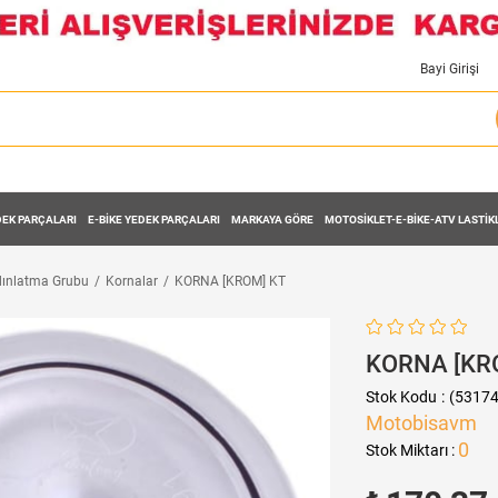
Bayi Girişi
EK PARÇALARI
E-BİKE YEDEK PARÇALARI
MARKAYA GÖRE
MOTOSİKLET-E-BİKE-ATV LASTİK
ınlatma Grubu
Kornalar
KORNA [KROM] KT
KORNA [KR
Stok Kodu
(53174
Motobisavm
0
Stok Miktarı
: