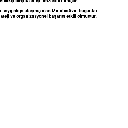
ilikçi birçok satışa imzasını atmıştır.
bir saygınlığa ulaşmış olan MotobisAvm bugünkü
eji ve organizasyonel başarısı etkili olmuştur.