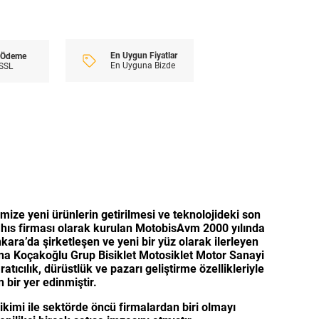
En Uygun Fiyatlar
i Ödeme
En Uyguna Bizde
 SSL
emize yeni ürünlerin getirilmesi ve teknolojideki son
hıs firması olarak kurulan MotobisAvm 2000 yılında
ara’da şirketleşen ve yeni bir yüz olarak ilerleyen
ana Koçakoğlu Grup Bisiklet Motosiklet Motor Sanayi
ıcılık, dürüstlük ve pazarı geliştirme özellikleriyle
bir yer edinmiştir.
ikimi ile sektörde öncü firmalardan biri olmayı