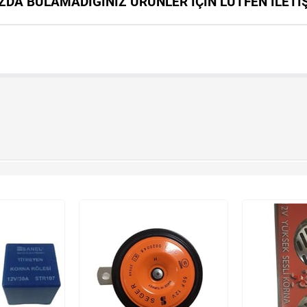
DA BULAMADIĞINIZ ÜRÜNLER İÇİN LÜTFEN İLETİ