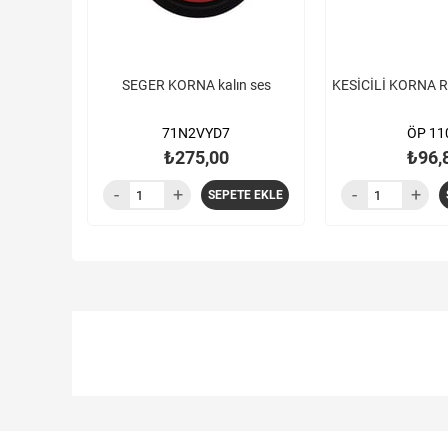
SEGER KORNA kalın ses
KESİCİLİ KORNA R
71N2VYD7
ÖP 11
₺275,00
₺96,
SEPETE EKLE