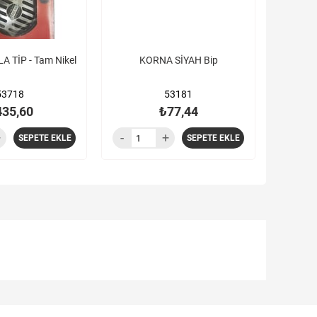
 TİP - Tam Nikel
KORNA SİYAH Bip
53718
53181
435,60
₺77,44
SEPETE EKLE
SEPETE EKLE