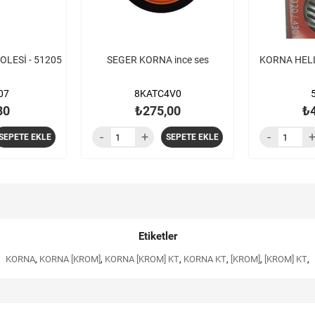
OLESİ - 51205
SEGER KORNA ince ses
KORNA HELLA
07
8KATC4V0
80
₺275,00
₺
SEPETE EKLE
SEPETE EKLE
Etiketler
KORNA
,
KORNA [KROM]
,
KORNA [KROM] KT
,
KORNA KT
,
[KROM]
,
[KROM] KT
,