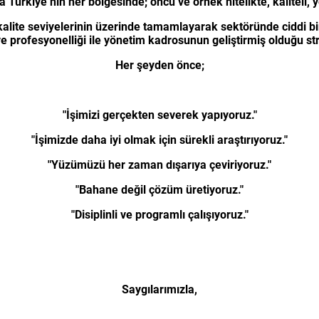
rkiye’nin her bölgesinde; öncü ve örnek nitelikte, kaliteli, yen
kalite seviyelerinin üzerinde tamamlayarak sektöründe ciddi 
rofesyonelliği ile yönetim kadrosunun geliştirmiş olduğu strat
Her şeyden önce;
"İşimizi gerçekten severek yapıyoruz."
"İşimizde daha iyi olmak için sürekli araştırıyoruz."
"Yüzümüzü her zaman dışarıya çeviriyoruz."
"Bahane değil çözüm üretiyoruz."
"Disiplinli ve programlı çalışıyoruz."
Saygılarımızla,