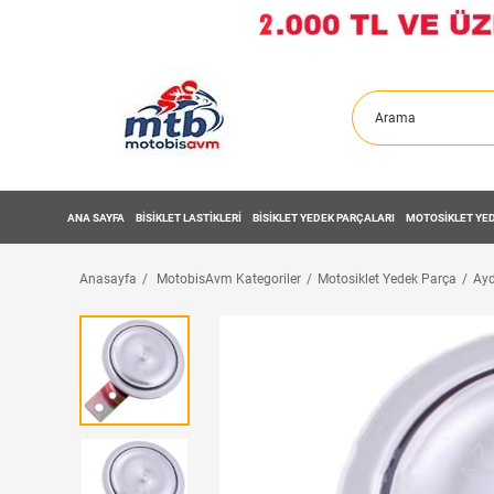
ANA SAYFA
BİSİKLET LASTİKLERİ
BİSİKLET YEDEK PARÇALARI
MOTOSİKLET YED
Anasayfa
MotobisAvm Kategoriler
Motosiklet Yedek Parça
Ayd