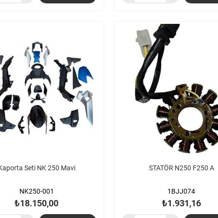
Kaporta Seti NK 250 Mavi
STATÖR N250 F250 A
NK250-001
1BJJ074
₺18.150,00
₺1.931,16