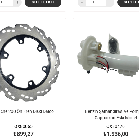
SEPETE EKLE
SEPETE 
che 200 Ön Fren Diski Daico
Benzin Şamandırası ve Pom
Cappucino Eski Model
OX80065
OX80470
₺899,27
₺1.936,00