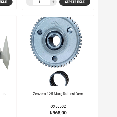
EKLE
SEPETE EKLE
pası
Zenzero 125 Marş Rublesi Oem
OX80502
₺968,00