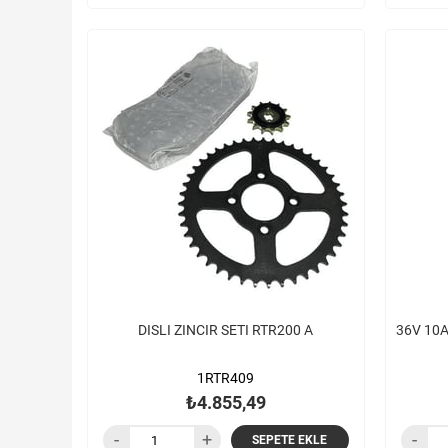
DISLI ZINCIR SETI RTR200 A
36V 10AH
1RTR409
₺4.855,49
SEPETE EKLE