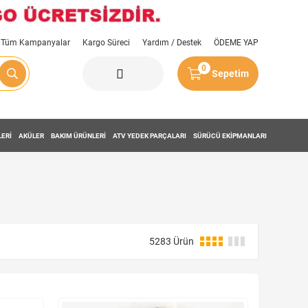
Tüm Kampanyalar
Kargo Süreci
Yardım / Destek
ÖDEME YAP
0
Sepetim
LERİ
AKÜLER
BAKIM ÜRÜNLERİ
ATV YEDEK PARÇALARI
SÜRÜCÜ EKİPMANLARI
5283 Ürün