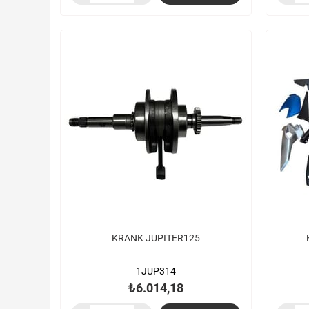
KRANK JUPITER125
1JUP314
₺6.014,18