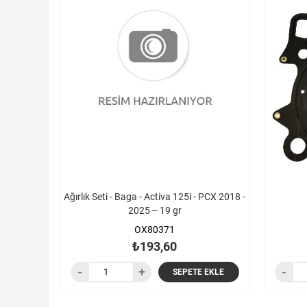
Ağırlık Seti - Baga - Activa 125i - PCX 2018 -
2025 -- 19 gr
OX80371
₺193,60
SEPETE EKLE