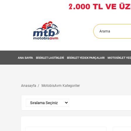
ANA SAYFA
BİSİKLET LASTİKLERİ
BİSİKLET YEDEK PARÇALARI
MOTOSİKLET YED
Anasayfa
MotobisAvm Kategoriler