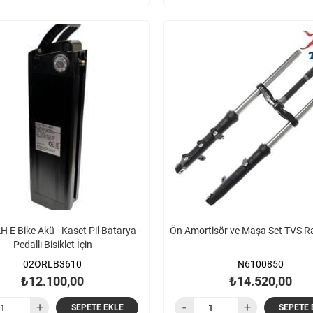
 E Bike Akü - Kaset Pil Batarya -
Ön Amortisör ve Maşa Set TVS R
Pedallı Bisiklet İçin
02ORLB3610
N6100850
₺12.100,00
₺14.520,00
SEPETE EKLE
SEPETE 