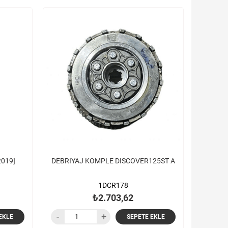
019]
DEBRIYAJ KOMPLE DISCOVER125ST A
1DCR178
₺2.703,62
EKLE
SEPETE EKLE