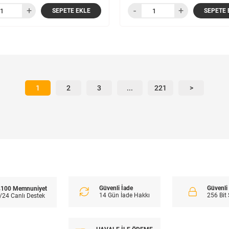
SEPETE EKLE
SEPETE 
1
2
3
...
221
>
Güvenli İade
Güvenl
100 Memnuniyet
14 Gün İade Hakkı
256 Bit
/24 Canlı Destek