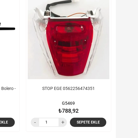
Bolero -
STOP EGE 0562256474351
G5469
₺788,92
EKLE
SEPETE EKLE