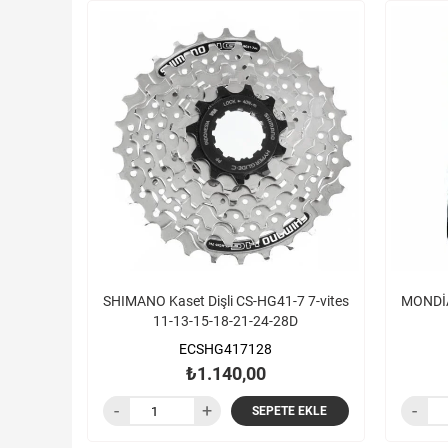
SHIMANO Kaset Dişli CS-HG41-7 7-vites
MONDİA
11-13-15-18-21-24-28D
ECSHG417128
₺1.140,00
SEPETE EKLE