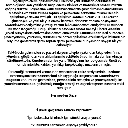
ölçekli projelerin geliştirilmesi, ülkemize yeni ürünlerin getirilmesi ve
teknolojideki son yenilikleri takip ederek bisiklet ve motosiklet sektörümüzün
çağdaş düzeye ulaşmasına katkı sunmak amacıyla şahıs firması olarak kurulan
MotobisAvm 2000 yılında toptan ve perakende sektörüne atılarak kendini
geliştirmeye devam etmiştir. Bu gelişimin sonucu olarak 2010 Ankara’da
şirketleşen ve yeni bir yüz olarak ilerleyen firmamız ithalata başlayarak
MotobisAvm gelişimine yurtdışı ve yurt içi olarak devam etmiştir.2018 yılından
bu yana Koçakoğlu Grup Bisiklet Motosiklet Motor Sanayi Ticaret Anonim
Şirketi bünyesinde aktivitesine devam etmektedir. Kuruluşundan beri süregelen
profesyonellik, yaratıcılık, dürüstlük ve pazarı geliştirme özellikleriyle istikrarlı bir
büyüme göstererek gerek toptan gerek perakende dünyasında saygın bir yer
edinmiştir.
Sektördeki gelişmeleri ve pazardaki yeni talepleri yakından takip eden firma
yönetimi, güçlü idari ve mali birikimi ile sektörde öncü firmalardan biri olmayı
sürdürmektedir. Kuruluşundan bu yana Türkiye’nin her bölgesinde; öncü ve
örnek nitelikte, kaliteli, yenilikçi birçok satışa imzasını atmıştır.
Üstlendiği taahhütleri zamanında ve beklenen kalite seviyelerinin üzerinde
tamamlayarak sektöründe ciddi bir saygınlığa ulaşmış olan MotobisAvm
bugünkü konumuna gelmesinde, personelinin deneyim ve profesyonelliği ile
yönetim kadrosunun geliştirmiş olduğu strateji ve organizasyonel başarısı etkili
olmuştur.
Her şeyden önce;
"İşimizi gerçekten severek yapıyoruz."
"İşimizde daha iyi olmak için sürekli araştırıyoruz."
"Yüzümüzü her zaman dışarıya çeviriyoruz."