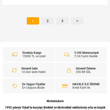
1
2
3
>
Ücretsiz Kargo
%100 Memnuniyet
15000 TL ve üzeri
7/24 Canlı Destek
Güvenli İade
Güvenli Ödeme
14 Gün İade Hakkı
256 Bit SSL
En Uygun Fiyatlar
HAVALE İLE ÖDEME
En Uyguna Bizde
Kredi Kartı ile
MotobisAvm
1992 yılında Tokat’ta kurulan Bisiklet ve Motosiklet sektöründe orta ve büyük