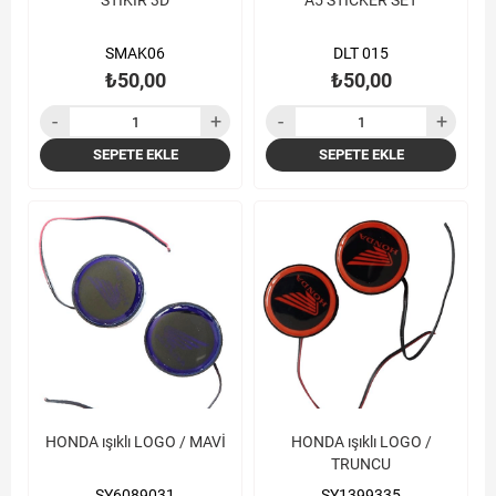
STİKIR 3D
A5 STİCKER SET
SMAK06
DLT 015
₺50,00
₺50,00
SEPETE EKLE
SEPETE EKLE
HONDA ışıklı LOGO / MAVİ
HONDA ışıklı LOGO /
TRUNCU
SY6089031
SY1399335