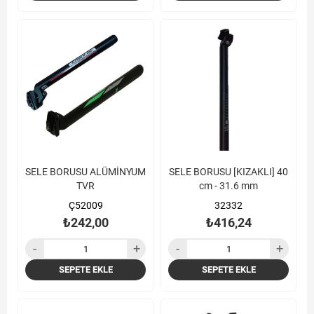
SELE BORUSU ALÜMİNYUM
SELE BORUSU [KIZAKLI] 40
TVR
cm - 31.6 mm
Ç52009
32332
₺242,00
₺416,24
SEPETE EKLE
SEPETE EKLE