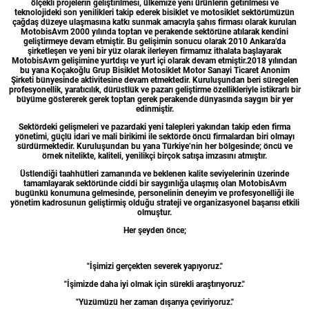
ölçekli projelerin geliştirilmesi, ülkemize yeni ürünlerin getirilmesi ve
teknolojideki son yenilikleri takip ederek bisiklet ve motosiklet sektörümüzün
çağdaş düzeye ulaşmasına katkı sunmak amacıyla şahıs firması olarak kurulan
MotobisAvm 2000 yılında toptan ve perakende sektörüne atılarak kendini
geliştirmeye devam etmiştir. Bu gelişimin sonucu olarak 2010 Ankara’da
şirketleşen ve yeni bir yüz olarak ilerleyen firmamız ithalata başlayarak
MotobisAvm gelişimine yurtdışı ve yurt içi olarak devam etmiştir.2018 yılından
bu yana Koçakoğlu Grup Bisiklet Motosiklet Motor Sanayi Ticaret Anonim
Şirketi bünyesinde aktivitesine devam etmektedir. Kuruluşundan beri süregelen
profesyonellik, yaratıcılık, dürüstlük ve pazarı geliştirme özellikleriyle istikrarlı bir
büyüme göstererek gerek toptan gerek perakende dünyasında saygın bir yer
edinmiştir.
Sektördeki gelişmeleri ve pazardaki yeni talepleri yakından takip eden firma
yönetimi, güçlü idari ve mali birikimi ile sektörde öncü firmalardan biri olmayı
sürdürmektedir. Kuruluşundan bu yana Türkiye’nin her bölgesinde; öncü ve
örnek nitelikte, kaliteli, yenilikçi birçok satışa imzasını atmıştır.
Üstlendiği taahhütleri zamanında ve beklenen kalite seviyelerinin üzerinde
tamamlayarak sektöründe ciddi bir saygınlığa ulaşmış olan MotobisAvm
bugünkü konumuna gelmesinde, personelinin deneyim ve profesyonelliği ile
yönetim kadrosunun geliştirmiş olduğu strateji ve organizasyonel başarısı etkili
olmuştur.
Her şeyden önce;
"İşimizi gerçekten severek yapıyoruz."
"İşimizde daha iyi olmak için sürekli araştırıyoruz."
"Yüzümüzü her zaman dışarıya çeviriyoruz."