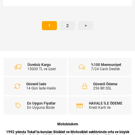
1
2
>
Ücretsiz Kargo
%100 Memnuniyet
15000 TL ve üzeri
7/24 Canlı Destek
Güvenli İade
Güvenli Ödeme
14 Gün İade Hakkı
256 Bit SSL
En Uygun Fiyatlar
HAVALE İLE ÖDEME
En Uyguna Bizde
Kredi Kartı ile
MotobisAvm
1992 yılında Tokat’ta kurulan Bisiklet ve Motosiklet sektöründe orta ve büyük