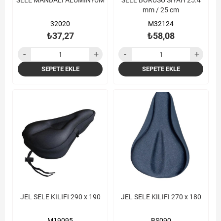
SELE MANDALI ALÜMİNYUM
SELE BORUSU SİYAH 25.4
mm / 25 cm
32020
M32124
₺37,27
₺58,08
SEPETE EKLE
SEPETE EKLE
JEL SELE KILIFI 290 x 190
JEL SELE KILIFI 270 x 180
M19095
BS090