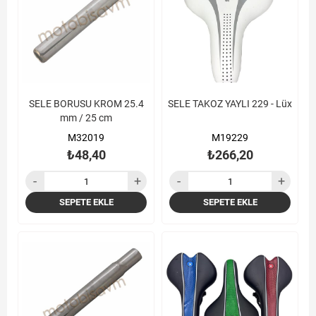
SELE BORUSU KROM 25.4
SELE TAKOZ YAYLI 229 - Lüx
mm / 25 cm
M32019
M19229
₺48,40
₺266,20
SEPETE EKLE
SEPETE EKLE