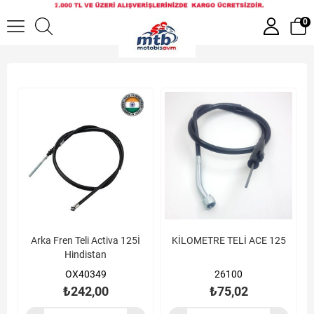
Motosiklet Telleri
0
Arka Fren Teli Activa 125İ
KİLOMETRE TELİ ACE 125
Hindistan
OX40349
26100
₺242,00
₺75,02