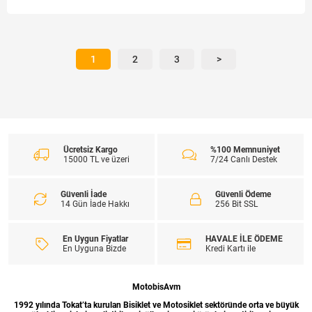
1
2
3
>
Ücretsiz Kargo
%100 Memnuniyet
15000 TL ve üzeri
7/24 Canlı Destek
Güvenli İade
Güvenli Ödeme
14 Gün İade Hakkı
256 Bit SSL
En Uygun Fiyatlar
HAVALE İLE ÖDEME
En Uyguna Bizde
Kredi Kartı ile
MotobisAvm
1992 yılında Tokat’ta kurulan Bisiklet ve Motosiklet sektöründe orta ve büyük