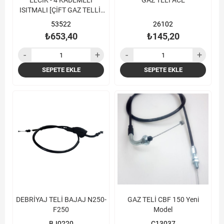
ELCİK - 4 KADEMELİ
GAZ TELİ ACE
ISITMALI [ÇİFT GAZ TELLİ]
[TAKIM]
53522
26102
₺653,40
₺145,20
SEPETE EKLE
SEPETE EKLE
DEBRİYAJ TELİ BAJAJ N250-
GAZ TELİ CBF 150 Yeni
F250
Model
BJ0220
Ç13037