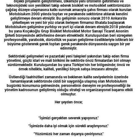
ölçekli projelerin geliştirilmesi, ülkemize yeni ürünlerin getirilmesi ve
teknolojideki son yenilikleri takip ederek bisiklet ve motosiklet sektörümüzün
çağdaş düzeye ulaşmasına katkı sunmak amacıyla şahıs firması olarak kurulan
MotobisAvm 2000 yılında toptan ve perakende sektörüne atılarak kendini
geliştirmeye devam etmiştir. Bu gelişimin sonucu olarak 2010 Ankara’da
şirketleşen ve yeni bir yüz olarak ilerleyen firmamız ithalata başlayarak
MotobisAvm gelişimine yurtdışı ve yurt içi olarak devam etmiştir.2018 yılından
bu yana Koçakoğlu Grup Bisiklet Motosiklet Motor Sanayi Ticaret Anonim
Şirketi bünyesinde aktivitesine devam etmektedir. Kuruluşundan beri süregelen
profesyonellik, yaratıcılık, dürüstlük ve pazarı geliştirme özellikleriyle istikrarlı bir
büyüme göstererek gerek toptan gerek perakende dünyasında saygın bir yer
edinmiştir.
Sektördeki gelişmeleri ve pazardaki yeni talepleri yakından takip eden firma
yönetimi, güçlü idari ve mali birikimi ile sektörde öncü firmalardan biri olmayı
sürdürmektedir. Kuruluşundan bu yana Türkiye’nin her bölgesinde; öncü ve
örnek nitelikte, kaliteli, yenilikçi birçok satışa imzasını atmıştır.
Üstlendiği taahhütleri zamanında ve beklenen kalite seviyelerinin üzerinde
tamamlayarak sektöründe ciddi bir saygınlığa ulaşmış olan MotobisAvm
bugünkü konumuna gelmesinde, personelinin deneyim ve profesyonelliği ile
yönetim kadrosunun geliştirmiş olduğu strateji ve organizasyonel başarısı etkili
olmuştur.
Her şeyden önce;
"İşimizi gerçekten severek yapıyoruz."
"İşimizde daha iyi olmak için sürekli araştırıyoruz."
"Yüzümüzü her zaman dışarıya çeviriyoruz."