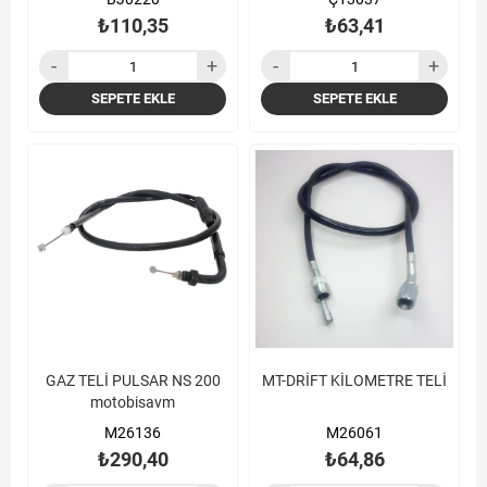
₺110,35
₺63,41
SEPETE EKLE
SEPETE EKLE
GAZ TELİ PULSAR NS 200
MT-DRİFT KİLOMETRE TELİ
motobisavm
M26136
M26061
₺290,40
₺64,86