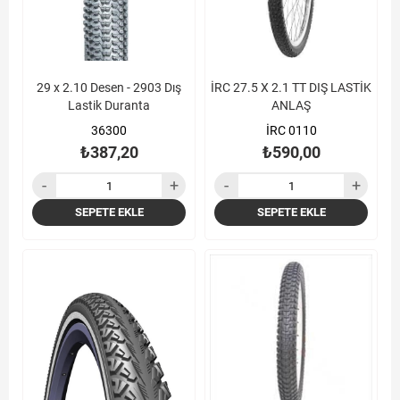
29 x 2.10 Desen - 2903 Dış
İRC 27.5 X 2.1 TT DIŞ LASTİK
Lastik Duranta
ANLAŞ
36300
İRC 0110
₺387,20
₺590,00
SEPETE EKLE
SEPETE EKLE