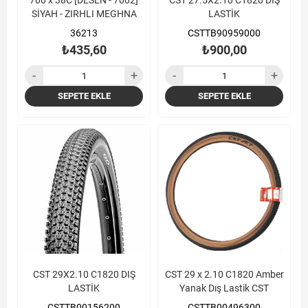
700 x 38C [DESEN - 7002]
CST 27.5X2.10 C1820 DIŞ
SİYAH - ZIRHLI MEGHNA
LASTİK
36213
CSTTB90959000
₺435,60
₺900,00
SEPETE EKLE
SEPETE EKLE
CST 29X2.10 C1820 DIŞ
CST 29 x 2.10 C1820 Amber
LASTİK
Yanak Dış Lastik CST
CSTTB00156200
CSTTB00496300