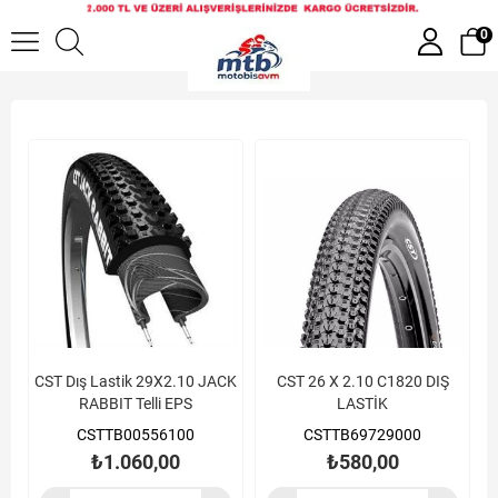
Bisiklet Dış Lastik
0
CST Dış Lastik 29X2.10 JACK
CST 26 X 2.10 C1820 DIŞ
RABBIT Telli EPS
LASTİK
CSTTB00556100
CSTTB69729000
₺1.060,00
₺580,00