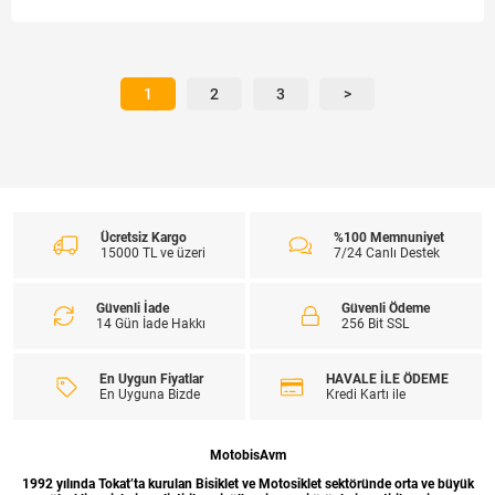
1
2
3
>
Ücretsiz Kargo
%100 Memnuniyet
15000 TL ve üzeri
7/24 Canlı Destek
Güvenli İade
Güvenli Ödeme
14 Gün İade Hakkı
256 Bit SSL
En Uygun Fiyatlar
HAVALE İLE ÖDEME
En Uyguna Bizde
Kredi Kartı ile
MotobisAvm
1992 yılında Tokat’ta kurulan Bisiklet ve Motosiklet sektöründe orta ve büyük