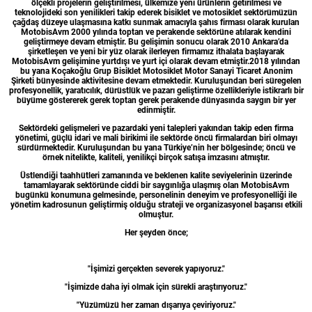
ölçekli projelerin geliştirilmesi, ülkemize yeni ürünlerin getirilmesi ve
teknolojideki son yenilikleri takip ederek bisiklet ve motosiklet sektörümüzün
çağdaş düzeye ulaşmasına katkı sunmak amacıyla şahıs firması olarak kurulan
MotobisAvm 2000 yılında toptan ve perakende sektörüne atılarak kendini
geliştirmeye devam etmiştir. Bu gelişimin sonucu olarak 2010 Ankara’da
şirketleşen ve yeni bir yüz olarak ilerleyen firmamız ithalata başlayarak
MotobisAvm gelişimine yurtdışı ve yurt içi olarak devam etmiştir.2018 yılından
bu yana Koçakoğlu Grup Bisiklet Motosiklet Motor Sanayi Ticaret Anonim
Şirketi bünyesinde aktivitesine devam etmektedir. Kuruluşundan beri süregelen
profesyonellik, yaratıcılık, dürüstlük ve pazarı geliştirme özellikleriyle istikrarlı bir
büyüme göstererek gerek toptan gerek perakende dünyasında saygın bir yer
edinmiştir.
Sektördeki gelişmeleri ve pazardaki yeni talepleri yakından takip eden firma
yönetimi, güçlü idari ve mali birikimi ile sektörde öncü firmalardan biri olmayı
sürdürmektedir. Kuruluşundan bu yana Türkiye’nin her bölgesinde; öncü ve
örnek nitelikte, kaliteli, yenilikçi birçok satışa imzasını atmıştır.
Üstlendiği taahhütleri zamanında ve beklenen kalite seviyelerinin üzerinde
tamamlayarak sektöründe ciddi bir saygınlığa ulaşmış olan MotobisAvm
bugünkü konumuna gelmesinde, personelinin deneyim ve profesyonelliği ile
yönetim kadrosunun geliştirmiş olduğu strateji ve organizasyonel başarısı etkili
olmuştur.
Her şeyden önce;
"İşimizi gerçekten severek yapıyoruz."
"İşimizde daha iyi olmak için sürekli araştırıyoruz."
"Yüzümüzü her zaman dışarıya çeviriyoruz."