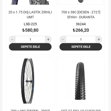
20 x 1.75 DIŞ LASTİK ZIRHLI
700 x 38C [DESEN - 2727]
UMT
SİYAH - DURANTA
LSD-225
36244
₺580,80
₺266,20
SEPETE EKLE
SEPETE EKLE