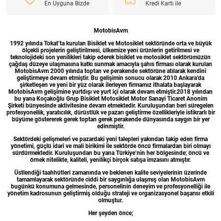
En Uyguna Bizde
Kredi Kartı ile
MotobisAvm
1992 yılında Tokat’ta kurulan Bisiklet ve Motosiklet sektöründe orta ve büyük
ölçekli projelerin geliştirilmesi, ülkemize yeni ürünlerin getirilmesi ve
teknolojideki son yenilikleri takip ederek bisiklet ve motosiklet sektörümüzün
çağdaş düzeye ulaşmasına katkı sunmak amacıyla şahıs firması olarak kurulan
MotobisAvm 2000 yılında toptan ve perakende sektörüne atılarak kendini
geliştirmeye devam etmiştir. Bu gelişimin sonucu olarak 2010 Ankara’da
şirketleşen ve yeni bir yüz olarak ilerleyen firmamız ithalata başlayarak
MotobisAvm gelişimine yurtdışı ve yurt içi olarak devam etmiştir.2018 yılından
bu yana Koçakoğlu Grup Bisiklet Motosiklet Motor Sanayi Ticaret Anonim
Şirketi bünyesinde aktivitesine devam etmektedir. Kuruluşundan beri süregelen
profesyonellik, yaratıcılık, dürüstlük ve pazarı geliştirme özellikleriyle istikrarlı bir
büyüme göstererek gerek toptan gerek perakende dünyasında saygın bir yer
edinmiştir.
Sektördeki gelişmeleri ve pazardaki yeni talepleri yakından takip eden firma
yönetimi, güçlü idari ve mali birikimi ile sektörde öncü firmalardan biri olmayı
sürdürmektedir. Kuruluşundan bu yana Türkiye’nin her bölgesinde; öncü ve
örnek nitelikte, kaliteli, yenilikçi birçok satışa imzasını atmıştır.
Üstlendiği taahhütleri zamanında ve beklenen kalite seviyelerinin üzerinde
tamamlayarak sektöründe ciddi bir saygınlığa ulaşmış olan MotobisAvm
bugünkü konumuna gelmesinde, personelinin deneyim ve profesyonelliği ile
yönetim kadrosunun geliştirmiş olduğu strateji ve organizasyonel başarısı etkili
olmuştur.
Her şeyden önce;