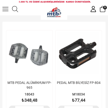
Pedallar
0
MTB PEDAL ALÜMİNYUM FP-
PEDAL MTB BİLYESİZ FP-804
965
18043
M18034
₺348,48
₺77,44