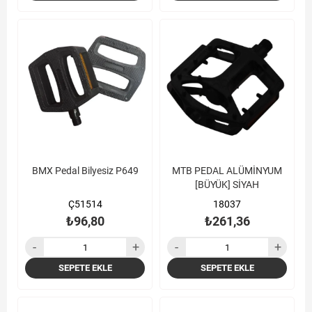
BMX Pedal Bilyesiz P649
MTB PEDAL ALÜMİNYUM
[BÜYÜK] SİYAH
Ç51514
18037
₺96,80
₺261,36
SEPETE EKLE
SEPETE EKLE