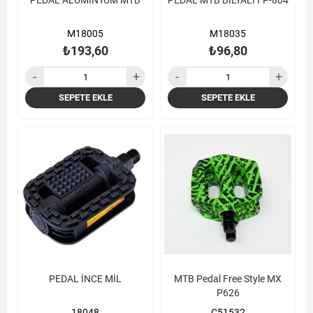
PEDAL ALÜMİNYUM MTB
PEDAL MTB BİLYALI FP-804
M18005
M18035
₺193,60
₺96,80
SEPETE EKLE
SEPETE EKLE
PEDAL İNCE MİL
MTB Pedal Free Style MX
P626
18048
Ç51532