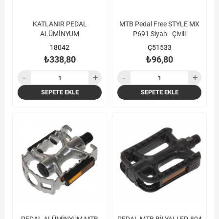
KATLANIR PEDAL
MTB Pedal Free STYLE MX
ALÜMİNYUM
P691 Siyah - Çivili
18042
Ç51533
₺338,80
₺96,80
SEPETE EKLE
SEPETE EKLE