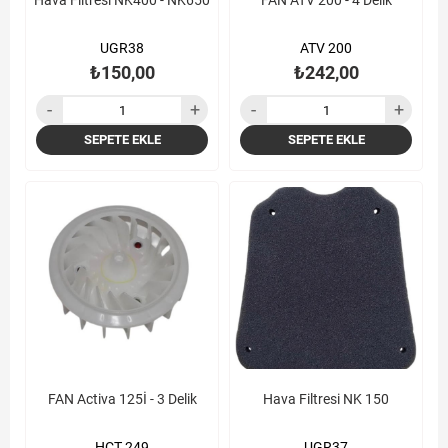
Hava Filtresi NK400 - NK650
FAN ATV 200 - 4 Delik
UGR38
ATV 200
₺150,00
₺242,00
SEPETE EKLE
SEPETE EKLE
FAN Activa 125İ - 3 Delik
Hava Filtresi NK 150
HCT 249
UGR37