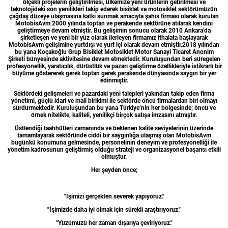
ölçekli projelerin geliştirilmesi, ülkemize yeni ürünlerin getirilmesi ve
teknolojideki son yenilikleri takip ederek bisiklet ve motosiklet sektörümüzün
çağdaş düzeye ulaşmasına katkı sunmak amacıyla şahıs firması olarak kurulan
MotobisAvm 2000 yılında toptan ve perakende sektörüne atılarak kendini
geliştirmeye devam etmiştir. Bu gelişimin sonucu olarak 2010 Ankara’da
şirketleşen ve yeni bir yüz olarak ilerleyen firmamız ithalata başlayarak
MotobisAvm gelişimine yurtdışı ve yurt içi olarak devam etmiştir.2018 yılından
bu yana Koçakoğlu Grup Bisiklet Motosiklet Motor Sanayi Ticaret Anonim
Şirketi bünyesinde aktivitesine devam etmektedir. Kuruluşundan beri süregelen
profesyonellik, yaratıcılık, dürüstlük ve pazarı geliştirme özellikleriyle istikrarlı bir
büyüme göstererek gerek toptan gerek perakende dünyasında saygın bir yer
edinmiştir.
Sektördeki gelişmeleri ve pazardaki yeni talepleri yakından takip eden firma
yönetimi, güçlü idari ve mali birikimi ile sektörde öncü firmalardan biri olmayı
sürdürmektedir. Kuruluşundan bu yana Türkiye’nin her bölgesinde; öncü ve
örnek nitelikte, kaliteli, yenilikçi birçok satışa imzasını atmıştır.
Üstlendiği taahhütleri zamanında ve beklenen kalite seviyelerinin üzerinde
tamamlayarak sektöründe ciddi bir saygınlığa ulaşmış olan MotobisAvm
bugünkü konumuna gelmesinde, personelinin deneyim ve profesyonelliği ile
yönetim kadrosunun geliştirmiş olduğu strateji ve organizasyonel başarısı etkili
olmuştur.
Her şeyden önce;
"İşimizi gerçekten severek yapıyoruz."
"İşimizde daha iyi olmak için sürekli araştırıyoruz."
"Yüzümüzü her zaman dışarıya çeviriyoruz."