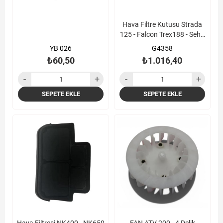
Hava Filtre Kutusu Strada
125 - Falcon Trex188 - Seha
125-150
YB 026
G4358
₺60,50
₺1.016,40
SEPETE EKLE
SEPETE EKLE