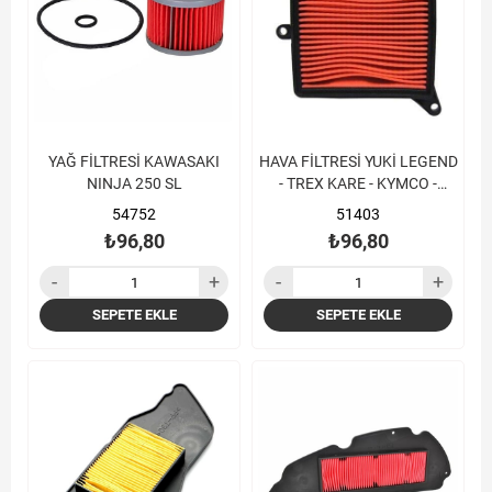
YAĞ FİLTRESİ KAWASAKI
HAVA FİLTRESİ YUKİ LEGEND
NINJA 250 SL
- TREX KARE - KYMCO -
AGILITY 125 - MOVIE
54752
51403
₺96,80
₺96,80
SEPETE EKLE
SEPETE EKLE