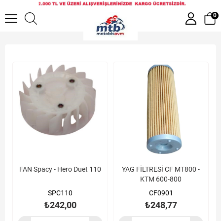
Filtre Grubu
0
FAN Spacy - Hero Duet 110
YAG FİLTRESİ CF MT800 -
KTM 600-800
SPC110
CF0901
₺242,00
₺248,77