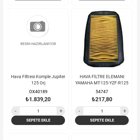
Hava Filtresi Komple Jupiter
HAVA FİLTRE ELEMANI
125 Orj
YAMAHA MT-125-YZF-R125
OX40189
54747
₺1.839,20
₺217,80
SEPETE EKLE
SEPETE EKLE