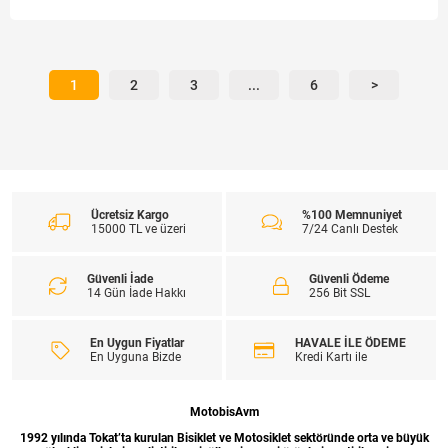
1
2
3
...
6
>
Ücretsiz Kargo
%100 Memnuniyet
15000 TL ve üzeri
7/24 Canlı Destek
Güvenli İade
Güvenli Ödeme
14 Gün İade Hakkı
256 Bit SSL
En Uygun Fiyatlar
HAVALE İLE ÖDEME
En Uyguna Bizde
Kredi Kartı ile
MotobisAvm
1992 yılında Tokat’ta kurulan Bisiklet ve Motosiklet sektöründe orta ve büyük