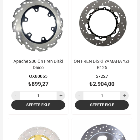
Apache 200 Ön Fren Diski
ÖN FREN DİSKİ YAMAHA YZF
Daico
R125
OX80065
57227
₺899,27
₺2.904,00
SEPETE EKLE
SEPETE EKLE