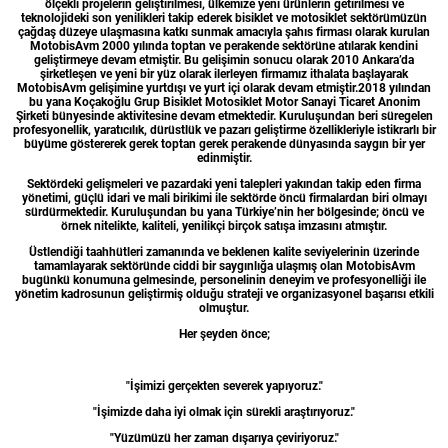
ölçekli projelerin geliştirilmesi, ülkemize yeni ürünlerin getirilmesi ve
teknolojideki son yenilikleri takip ederek bisiklet ve motosiklet sektörümüzün
çağdaş düzeye ulaşmasına katkı sunmak amacıyla şahıs firması olarak kurulan
MotobisAvm 2000 yılında toptan ve perakende sektörüne atılarak kendini
geliştirmeye devam etmiştir. Bu gelişimin sonucu olarak 2010 Ankara’da
şirketleşen ve yeni bir yüz olarak ilerleyen firmamız ithalata başlayarak
MotobisAvm gelişimine yurtdışı ve yurt içi olarak devam etmiştir.2018 yılından
bu yana Koçakoğlu Grup Bisiklet Motosiklet Motor Sanayi Ticaret Anonim
Şirketi bünyesinde aktivitesine devam etmektedir. Kuruluşundan beri süregelen
profesyonellik, yaratıcılık, dürüstlük ve pazarı geliştirme özellikleriyle istikrarlı bir
büyüme göstererek gerek toptan gerek perakende dünyasında saygın bir yer
edinmiştir.
Sektördeki gelişmeleri ve pazardaki yeni talepleri yakından takip eden firma
yönetimi, güçlü idari ve mali birikimi ile sektörde öncü firmalardan biri olmayı
sürdürmektedir. Kuruluşundan bu yana Türkiye’nin her bölgesinde; öncü ve
örnek nitelikte, kaliteli, yenilikçi birçok satışa imzasını atmıştır.
Üstlendiği taahhütleri zamanında ve beklenen kalite seviyelerinin üzerinde
tamamlayarak sektöründe ciddi bir saygınlığa ulaşmış olan MotobisAvm
bugünkü konumuna gelmesinde, personelinin deneyim ve profesyonelliği ile
yönetim kadrosunun geliştirmiş olduğu strateji ve organizasyonel başarısı etkili
olmuştur.
Her şeyden önce;
"İşimizi gerçekten severek yapıyoruz."
"İşimizde daha iyi olmak için sürekli araştırıyoruz."
"Yüzümüzü her zaman dışarıya çeviriyoruz."