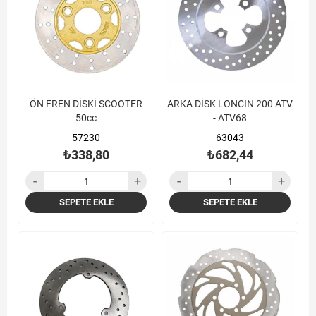
ÖN FREN DİSKİ SCOOTER
ARKA DİSK LONCIN 200 ATV
50cc
- ATV68
57230
63043
₺338,80
₺682,44
SEPETE EKLE
SEPETE EKLE