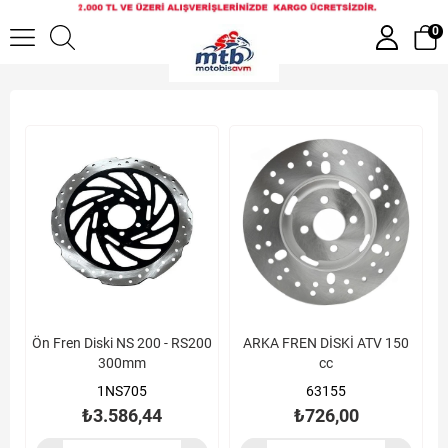
Fren Diskleri
0
Ön Fren Diski NS 200 - RS200
ARKA FREN DİSKİ ATV 150
300mm
cc
1NS705
63155
₺3.586,44
₺726,00