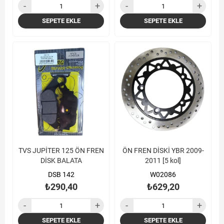
SEPETE EKLE
SEPETE EKLE
TVS JUPİTER 125 ÖN FREN
ÖN FREN DİSKİ YBR 2009-
DİSK BALATA
2011 [5 kol]
DSB 142
W02086
₺290,40
₺629,20
SEPETE EKLE
SEPETE EKLE