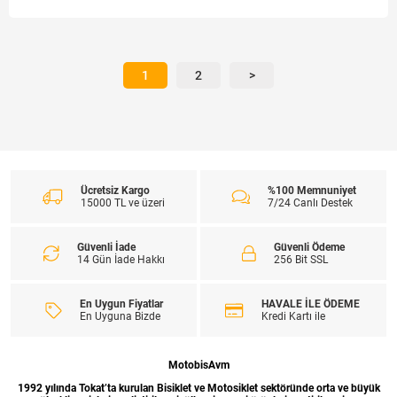
1
2
>
Ücretsiz Kargo
%100 Memnuniyet
15000 TL ve üzeri
7/24 Canlı Destek
Güvenli İade
Güvenli Ödeme
14 Gün İade Hakkı
256 Bit SSL
En Uygun Fiyatlar
HAVALE İLE ÖDEME
En Uyguna Bizde
Kredi Kartı ile
MotobisAvm
1992 yılında Tokat’ta kurulan Bisiklet ve Motosiklet sektöründe orta ve büyük