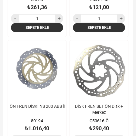
₺261,36
₺121,00
SEPETE EKLE
SEPETE EKLE
ÖN FREN DİSKİ NS 200 ABS li
DİSK FREN SET ÖN Disk +
Merkez
80194
Ç50616-Ö
₺1.016,40
₺290,40