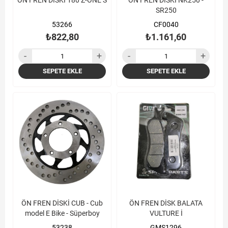
ÖN FREN DİSKİ 180 Z-ONE S
ÖN FREN DİSKİ NK250 -
SR250
53266
CF0040
₺822,80
₺1.161,60
SEPETE EKLE
SEPETE EKLE
ÖN FREN DİSKİ CUB - Cub
ÖN FREN DİSK BALATA
model E Bike - Süperboy
VULTURE İ
53238
GMS1296