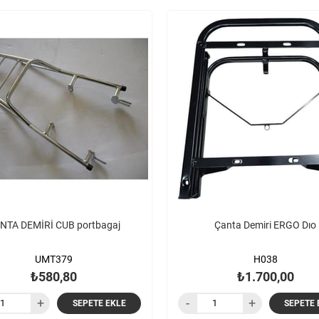
NTA DEMİRİ CUB portbagaj
Çanta Demiri ERGO Dıo
UMT379
H038
₺580,80
₺1.700,00
SEPETE EKLE
SEPETE 