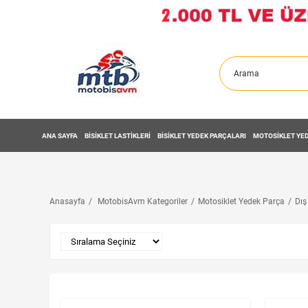
ANA SAYFA
BİSİKLET LASTİKLERİ
BİSİKLET YEDEK PARÇALARI
MOTOSİKLET YED
Anasayfa
MotobisAvm Kategoriler
Motosiklet Yedek Parça
Dı