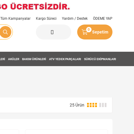
Tüm Kampanyalar
Kargo Süreci
Yardım / Destek
ÖDEME YAP
0
Sepetim
LERİ
AKÜLER
BAKIM ÜRÜNLERİ
ATV YEDEK PARÇALARI
SÜRÜCÜ EKİPMANLARI
25 Ürün