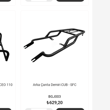
 CEO 110
Arka Çanta Demiri CUB - SFC
BGJ003
₺629,20