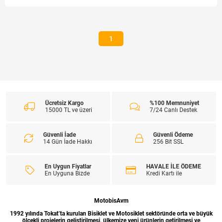
1
Ücretsiz Kargo
%100 Memnuniyet
15000 TL ve üzeri
7/24 Canlı Destek
Güvenli İade
Güvenli Ödeme
14 Gün İade Hakkı
256 Bit SSL
En Uygun Fiyatlar
HAVALE İLE ÖDEME
En Uyguna Bizde
Kredi Kartı ile
MotobisAvm
1992 yılında Tokat’ta kurulan Bisiklet ve Motosiklet sektöründe orta ve büyük
ölçekli projelerin geliştirilmesi, ülkemize yeni ürünlerin getirilmesi ve