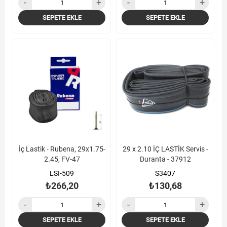
SEPETE EKLE
SEPETE EKLE
İç Lastik - Rubena, 29x1.75-
29 x 2.10 İÇ LASTİK Servis -
2.45, FV-47
Duranta - 37912
LSI-509
S3407
₺266,20
₺130,68
SEPETE EKLE
SEPETE EKLE