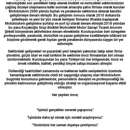
teknolojideki son yenilikleri takip ederek bisiklet ve motosiklet sektörümüzün
çağdaş düzeye ulaşmasına katkı sunmak amacıyla şahıs firması olarak kurulan
MotobisAvm 2000 yılında toptan ve perakende sektörüne atılarak kendini
geliştirmeye devam etmiştir. Bu gelişimin sonucu olarak 2010 Ankara’da
şirketleşen ve yeni bir yüz olarak ilerleyen firmamız ithalata başlayarak
MotobisAvm gelişimine yurtdışı ve yurt içi olarak devam etmiştir.2018 yılından
bu yana Koçakoğlu Grup Bisiklet Motosiklet Motor Sanayi Ticaret Anonim
Şirketi bünyesinde aktivitesine devam etmektedir. Kuruluşundan beri süregelen
profesyonellik, yaratıcılık, dürüstlük ve pazarı geliştirme özellikleriyle istikrarlı bir
büyüme göstererek gerek toptan gerek perakende dünyasında saygın bir yer
edinmiştir.
Sektördeki gelişmeleri ve pazardaki yeni talepleri yakından takip eden firma
yönetimi, güçlü idari ve mali birikimi ile sektörde öncü firmalardan biri olmayı
sürdürmektedir. Kuruluşundan bu yana Türkiye’nin her bölgesinde; öncü ve
örnek nitelikte, kaliteli, yenilikçi birçok satışa imzasını atmıştır.
Üstlendiği taahhütleri zamanında ve beklenen kalite seviyelerinin üzerinde
tamamlayarak sektöründe ciddi bir saygınlığa ulaşmış olan MotobisAvm
bugünkü konumuna gelmesinde, personelinin deneyim ve profesyonelliği ile
yönetim kadrosunun geliştirmiş olduğu strateji ve organizasyonel başarısı etkili
olmuştur.
Her şeyden önce;
"İşimizi gerçekten severek yapıyoruz."
"İşimizde daha iyi olmak için sürekli araştırıyoruz."
"Yüzümüzü her zaman dışarıya çeviriyoruz."