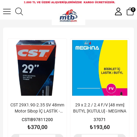
29 Jant
0
CST 29X1.90-2.35 SV 48mm
29 x 2.2 / 2.4 F/V [48 mm]
Motor Sibop İÇ LASTİK -
BUTYL [KUTULU] - MEGHNA
CSTIB00240700
CSTIB97811200
37071
₺370,00
₺193,60