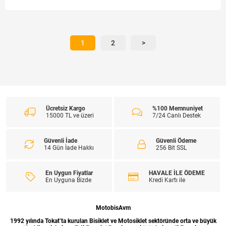
1
2
>
Ücretsiz Kargo
%100 Memnuniyet
15000 TL ve üzeri
7/24 Canlı Destek
Güvenli İade
Güvenli Ödeme
14 Gün İade Hakkı
256 Bit SSL
En Uygun Fiyatlar
HAVALE İLE ÖDEME
En Uyguna Bizde
Kredi Kartı ile
MotobisAvm
1992 yılında Tokat’ta kurulan Bisiklet ve Motosiklet sektöründe orta ve büyük