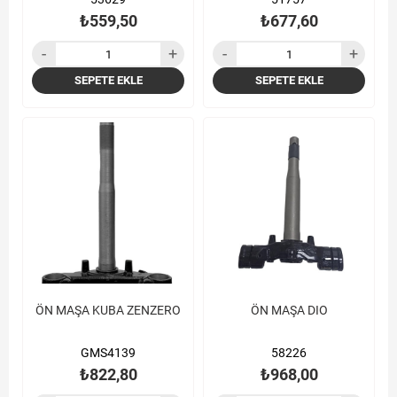
₺559,50
₺677,60
SEPETE EKLE
SEPETE EKLE
ÖN MAŞA KUBA ZENZERO
ÖN MAŞA DIO
GMS4139
58226
₺822,80
₺968,00