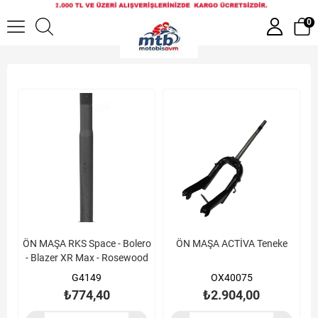
Ön Maşa [Alt Platin]
0
ÖN MAŞA RKS Space - Bolero
ÖN MAŞA ACTİVA Teneke
- Blazer XR Max - Rosewood
G4149
OX40075
₺774,40
₺2.904,00