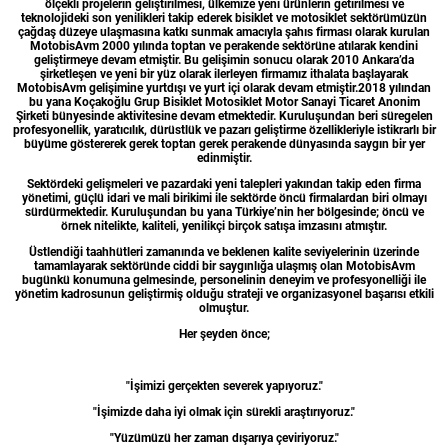
ölçekli projelerin geliştirilmesi, ülkemize yeni ürünlerin getirilmesi ve
teknolojideki son yenilikleri takip ederek bisiklet ve motosiklet sektörümüzün
çağdaş düzeye ulaşmasına katkı sunmak amacıyla şahıs firması olarak kurulan
MotobisAvm 2000 yılında toptan ve perakende sektörüne atılarak kendini
geliştirmeye devam etmiştir. Bu gelişimin sonucu olarak 2010 Ankara’da
şirketleşen ve yeni bir yüz olarak ilerleyen firmamız ithalata başlayarak
MotobisAvm gelişimine yurtdışı ve yurt içi olarak devam etmiştir.2018 yılından
bu yana Koçakoğlu Grup Bisiklet Motosiklet Motor Sanayi Ticaret Anonim
Şirketi bünyesinde aktivitesine devam etmektedir. Kuruluşundan beri süregelen
profesyonellik, yaratıcılık, dürüstlük ve pazarı geliştirme özellikleriyle istikrarlı bir
büyüme göstererek gerek toptan gerek perakende dünyasında saygın bir yer
edinmiştir.
Sektördeki gelişmeleri ve pazardaki yeni talepleri yakından takip eden firma
yönetimi, güçlü idari ve mali birikimi ile sektörde öncü firmalardan biri olmayı
sürdürmektedir. Kuruluşundan bu yana Türkiye’nin her bölgesinde; öncü ve
örnek nitelikte, kaliteli, yenilikçi birçok satışa imzasını atmıştır.
Üstlendiği taahhütleri zamanında ve beklenen kalite seviyelerinin üzerinde
tamamlayarak sektöründe ciddi bir saygınlığa ulaşmış olan MotobisAvm
bugünkü konumuna gelmesinde, personelinin deneyim ve profesyonelliği ile
yönetim kadrosunun geliştirmiş olduğu strateji ve organizasyonel başarısı etkili
olmuştur.
Her şeyden önce;
"İşimizi gerçekten severek yapıyoruz."
"İşimizde daha iyi olmak için sürekli araştırıyoruz."
"Yüzümüzü her zaman dışarıya çeviriyoruz."