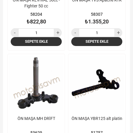
ÖN MAŞA REVIVAL 50cc -
ÖN MAŞA TVS Apache RTR
Fighter 50 cc
58204
58307
₺822,80
₺1.355,20
SEPETE EKLE
SEPETE EKLE
ÖN MAŞA MH DRİFT
ÖN MAŞA YBR125 alt platin
53629
51757