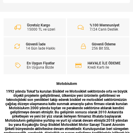
Ücretsiz Kargo
%100 Memnuniyet
15000 TL ve üzeri
7/24 Canlı Destek
Güvenli İade
Güvenli Ödeme
14 Gün İade Hakkı
256 Bit SSL
En Uygun Fiyatlar
HAVALE İLE ÖDEME
En Uyguna Bizde
Kredi Kartı ile
MotobisAvm
1992 yılında Tokat’ta kurulan Bisiklet ve Motosiklet sektöründe orta ve büyük
ölçekli projelerin geliştirilmesi, ülkemize yeni ürünlerin getirilmesi ve
teknolojideki son yenilikleri takip ederek bisiklet ve motosiklet sektörümüzün
çağdaş düzeye ulaşmasına katkı sunmak amacıyla şahıs firması olarak kurulan
MotobisAvm 2000 yılında toptan ve perakende sektörüne atılarak kendini
geliştirmeye devam etmiştir. Bu gelişimin sonucu olarak 2010 Ankara’da
şirketleşen ve yeni bir yüz olarak ilerleyen firmamız ithalata başlayarak
MotobisAvm gelişimine yurtdışı ve yurt içi olarak devam etmiştir.2018 yılından
bu yana Koçakoğlu Grup Bisiklet Motosiklet Motor Sanayi Ticaret Anonim
Şirketi bünyesinde aktivitesine devam etmektedir. Kuruluşundan beri süregelen