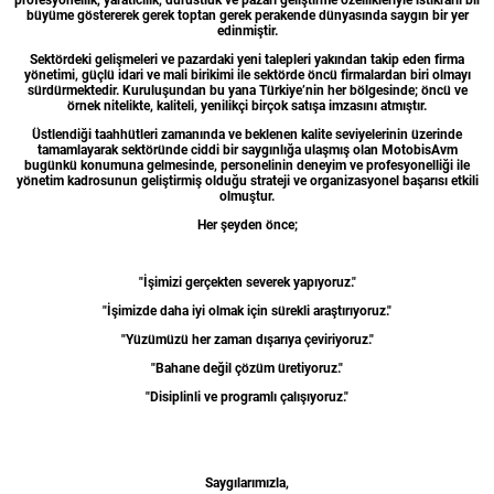
profesyonellik, yaratıcılık, dürüstlük ve pazarı geliştirme özellikleriyle istikrarlı bir
büyüme göstererek gerek toptan gerek perakende dünyasında saygın bir yer
edinmiştir.
Sektördeki gelişmeleri ve pazardaki yeni talepleri yakından takip eden firma
yönetimi, güçlü idari ve mali birikimi ile sektörde öncü firmalardan biri olmayı
sürdürmektedir. Kuruluşundan bu yana Türkiye’nin her bölgesinde; öncü ve
örnek nitelikte, kaliteli, yenilikçi birçok satışa imzasını atmıştır.
Üstlendiği taahhütleri zamanında ve beklenen kalite seviyelerinin üzerinde
tamamlayarak sektöründe ciddi bir saygınlığa ulaşmış olan MotobisAvm
bugünkü konumuna gelmesinde, personelinin deneyim ve profesyonelliği ile
yönetim kadrosunun geliştirmiş olduğu strateji ve organizasyonel başarısı etkili
olmuştur.
Her şeyden önce;
"İşimizi gerçekten severek yapıyoruz."
"İşimizde daha iyi olmak için sürekli araştırıyoruz."
"Yüzümüzü her zaman dışarıya çeviriyoruz."
"Bahane değil çözüm üretiyoruz."
"Disiplinli ve programlı çalışıyoruz."
Saygılarımızla,