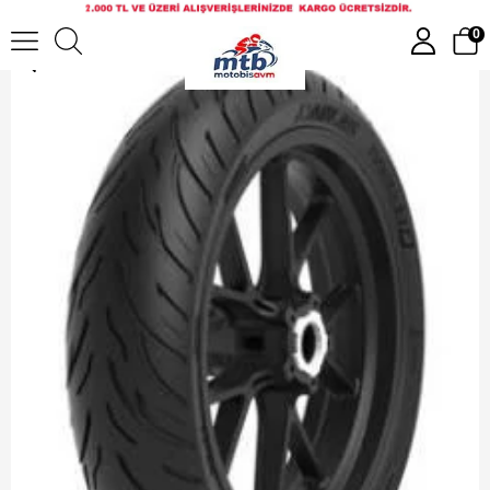
İRC 150/70-13 TL TOURNEE 2 DIŞ LASTİK ANLAŞ
0