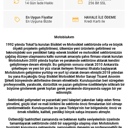
14 Gün İade Hakkı
256 Bit SSL
En Uygun Fiyatlar
HAVALE İLE ÖDEME
En Uyguna Bizde
Kredi Kartı ile
MotobisAvm
1992 yılında Tokat’ta kurulan Bisiklet ve Motosiklet sektöründe orta ve büyük
ölçekli projelerin geliştirilmesi, ülkemize yeni ürünlerin getirilmesi ve
teknolojideki son yenilikleri takip ederek bisiklet ve motosiklet sektörümüzün
çağdaş düzeye ulaşmasına katkı sunmak amacıyla şahıs firması olarak kurulan
MotobisAvm 2000 yılında toptan ve perakende sektörüne atılarak kendini
geliştirmeye devam etmiştir. Bu gelişimin sonucu olarak 2010 Ankara’da
şirketleşen ve yeni bir yüz olarak ilerleyen firmamız ithalata başlayarak
MotobisAvm gelişimine yurtdışı ve yurt içi olarak devam etmiştir.2018 yılından
bu yana Koçakoğlu Grup Bisiklet Motosiklet Motor Sanayi Ticaret Anonim
Şirketi bünyesinde aktivitesine devam etmektedir. Kuruluşundan beri süregelen
profesyonellik, yaratıcılık, dürüstlük ve pazarı geliştirme özellikleriyle istikrarlı bir
büyüme göstererek gerek toptan gerek perakende dünyasında saygın bir yer
edinmiştir.
Sektördeki gelişmeleri ve pazardaki yeni talepleri yakından takip eden firma
yönetimi, güçlü idari ve mali birikimi ile sektörde öncü firmalardan biri olmayı
sürdürmektedir. Kuruluşundan bu yana Türkiye’nin her bölgesinde; öncü ve
örnek nitelikte, kaliteli, yenilikçi birçok satışa imzasını atmıştır.
Üstlendiği taahhütleri zamanında ve beklenen kalite seviyelerinin üzerinde
tamamlayarak sektöründe ciddi bir saygınlığa ulaşmış olan MotobisAvm
bugünkü konumuna gelmesinde, personelinin deneyim ve profesyonelliği ile