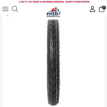
50/100-18 TT DIŞ LASTİK SERVİS [1.50-18]
0