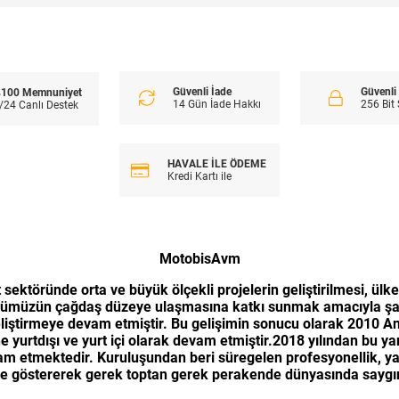
Güvenli İade
Güvenl
100 Memnuniyet
14 Gün İade Hakkı
256 Bit
/24 Canlı Destek
HAVALE İLE ÖDEME
Kredi Kartı ile
MotobisAvm
 sektöründe orta ve büyük ölçekli projelerin geliştirilmesi, ülk
ektörümüzün çağdaş düzeye ulaşmasına katkı sunmak amacıyla şa
iştirmeye devam etmiştir. Bu gelişimin sonucu olarak 2010 Ank
 yurtdışı ve yurt içi olarak devam etmiştir.2018 yılından bu y
 etmektedir. Kuruluşundan beri süregelen profesyonellik, yarat
üme göstererek gerek toptan gerek perakende dünyasında saygın 