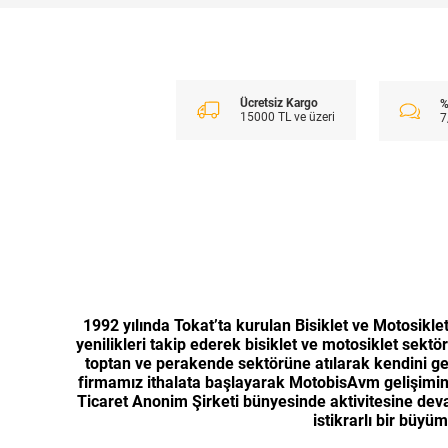
Ücretsiz Kargo
%
15000 TL ve üzeri
7
1992 yılında Tokat’ta kurulan Bisiklet ve Motosiklet
yenilikleri takip ederek bisiklet ve motosiklet s
toptan ve perakende sektörüne atılarak kendini gel
firmamız ithalata başlayarak MotobisAvm gelişimine
Ticaret Anonim Şirketi bünyesinde aktivitesine devam
istikrarlı bir büy