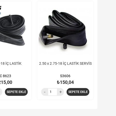
-18 İÇ LASTİK
2.50 x 2.75-18 İÇ LASTİK SERVİS
C 8623
S3606
215,00
₺150,04
SEPETE EKLE
SEPETE EKLE