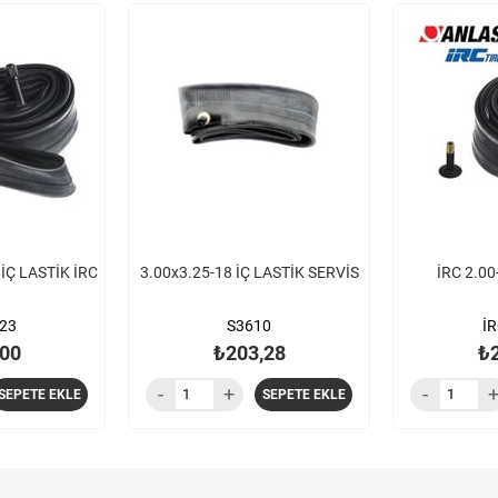
 İÇ LASTİK İRC
3.00x3.25-18 İÇ LASTİK SERVİS
İRC 2.00
523
S3610
İR
00
₺203,28
₺
SEPETE EKLE
SEPETE EKLE