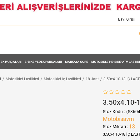
Bayi Girişi
EK PARÇALARI
E-BİKE YEDEK PARÇALARI
MARKAYA GÖRE
MOTOSİKLET-E-BİKE-ATV LASTİK
i
Motosiklet Lastikleri
Motosiklet İç Lastikleri
18 Jant
3.50x4.10-18 İÇ LAST
3.50x4.10-
Stok Kodu
(S3604
Motobisavm
13
Stok Miktarı
:
3.50x4.10-18 İÇ LAS