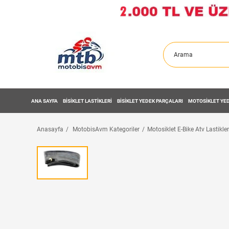
ANA SAYFA
BİSİKLET LASTİKLERİ
BİSİKLET YEDEK PARÇALARI
MOTOSİKLET YED
Anasayfa
MotobisAvm Kategoriler
Motosiklet E-Bike Atv Lastikler