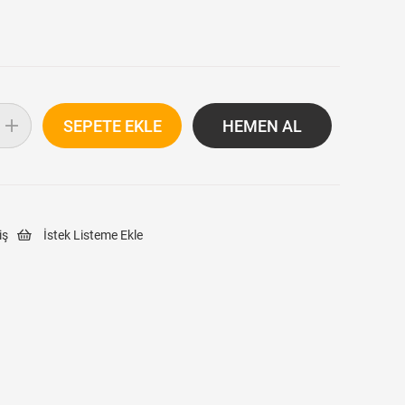
iş
İstek Listeme Ekle