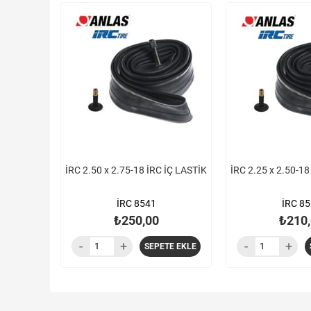
İRC 2.50 x 2.75-18 İRC İÇ LASTİK
İRC 2.25 x 2.50-18
İRC 8541
İRC 8
₺250,00
₺210,
SEPETE EKLE