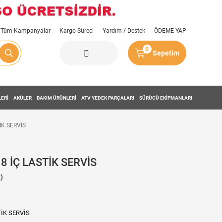
Tüm Kampanyalar
Kargo Süreci
Yardım / Destek
ÖDEME YAP
0
Sepetim
LERİ
AKÜLER
BAKIM ÜRÜNLERİ
ATV YEDEK PARÇALARI
SÜRÜCÜ EKİPMANLARI
İK SERVİS
18 İÇ LASTİK SERVİS
)
TİK SERVİS